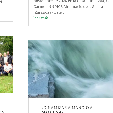
noviembre de 2024 en la Casa Rural Lola, Call
el
Carmen, 5 50108 Almonacid de la Sierra
(Zaragoza). Este...
leer más
¿DINAMIZAR A MANO O A
ÓN
MÁQUINA?