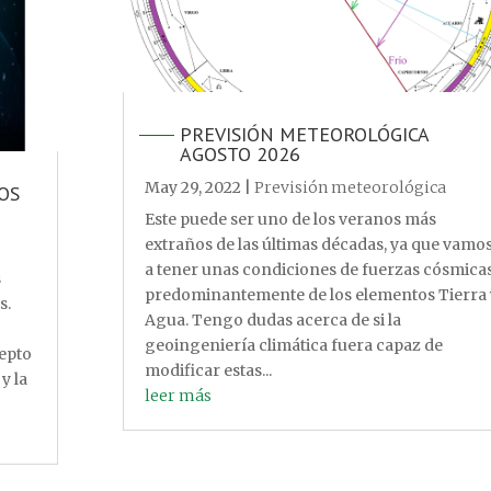
PREVISIÓN METEOROLÓGICA
AGOSTO 2026
May 29, 2022
|
Previsión meteorológica
OS
Este puede ser uno de los veranos más
extraños de las últimas décadas, ya que vamo
a tener unas condiciones de fuerzas cósmica
s
predominantemente de los elementos Tierra 
s.
Agua. Tengo dudas acerca de si la
geoingeniería climática fuera capaz de
cepto
modificar estas...
y la
leer más