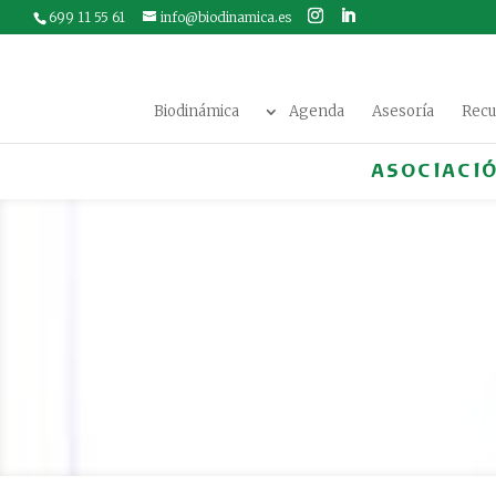
699 11 55 61
info@biodinamica.es
Biodinámica
Agenda
Asesoría
Recu
ASOCIACI