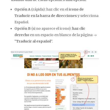
Opción A
(rápida): haz clic en el
icono de
Traducir en la barra de direcciones
y selecciona
Español.
Opción B
(si no aparece el icono):
haz clic
derecho
en un espacio en blanco de la página →
“
Traducir al español
”.