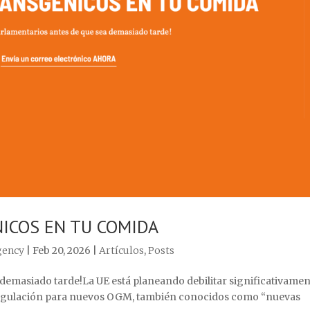
NICOS EN TU COMIDA
gency
|
Feb 20, 2026
|
Artículos
,
Posts
a demasiado tarde!La UE está planeando debilitar significativame
 regulación para nuevos OGM, también conocidos como “nuevas