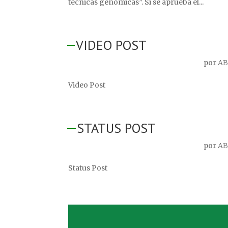
técnicas genómicas”. Si se aprueba el...
VIDEO POST
por
AB
Video Post
STATUS POST
por
AB
Status Post