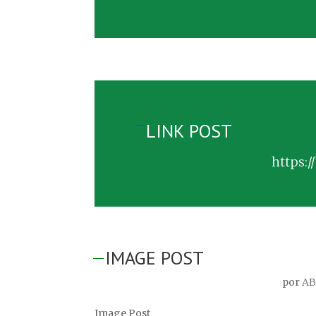
LINK POST
https:/
IMAGE POST
por
AB
Image Post