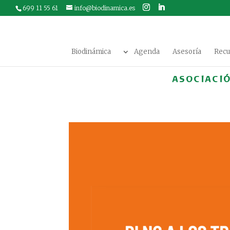
699 11 55 61
info@biodinamica.es
Biodinámica
Agenda
Asesoría
Recu
ASOCIACI