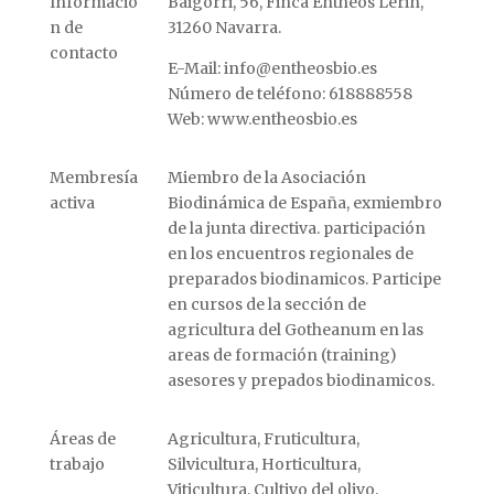
Informació
Baigorri, 56, Finca Entheos Lerin,
n de
31260 Navarra.
contacto
E-Mail: info@entheosbio.es
Número de teléfono: 618888558
Web: www.entheosbio.es
Membresía
Miembro de la Asociación
activa
Biodinámica de España, exmiembro
de la junta directiva. participación
en los encuentros regionales de
preparados biodinamicos. Participe
en cursos de la sección de
agricultura del Gotheanum en las
areas de formación (training)
asesores y prepados biodinamicos.
Áreas de
Agricultura, Fruticultura,
trabajo
Silvicultura, Horticultura,
Viticultura, Cultivo del olivo,